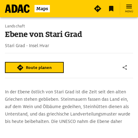
Maps
MENÜ
Landschaft
Ebene von Stari Grad
Stari Grad - Insel Hvar
Route planen
In der Ebene östlich von Stari Grad ist die Zeit seit den alten
Griechen stehen geblieben. Steinmauern fassen das Land ein,
auf dem Wein und Ölbäume gedeihen, Steinhütten dienen als
Unterstand, und das griechische Landverteilungsmuster wurde
bis heute beibehalten. Die UNESCO nahm die Ebene daher
2008 in die Liste des Weltkulturerbes auf.
Tipp: Als Lavendelkissen oder als Fläschchen mit ätherischem