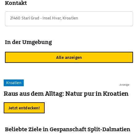
Kontakt
Lavendelöl lässt sich der Duft des Sommers dauerhaft mit nach
Hause nehmen.
21460 Stari Grad - Insel Hvar, Kroatien
In der Umgebung
Alle anzeigen
Kroatien
Anzeige
Raus aus dem Alltag: Natur pur in Kroatien
Jetzt entdecken!
Beliebte Ziele in Gespanschaft Split-Dalmatien