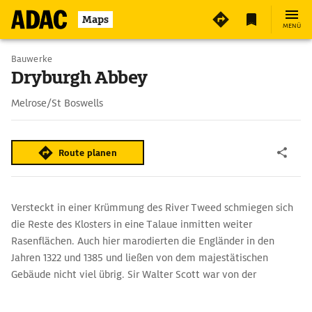
Maps
MENÜ
Bauwerke
Dryburgh Abbey
Melrose/St Boswells
Route planen
Versteckt in einer Krümmung des River Tweed schmiegen sich
die Reste des Klosters in eine Talaue inmitten weiter
Rasenflächen. Auch hier marodierten die Engländer in den
Jahren 1322 und 1385 und ließen von dem majestätischen
Gebäude nicht viel übrig. Sir Walter Scott war von der
romantischen Ruine so begeistert, dass er sie zu seinem
Begräbnisort erkor. Neben ihm liegt sein Schwiegersohn und