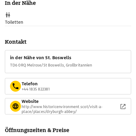
In der Nähe
erster Biograf, John Gibson Lockhart, begraben.
Toiletten
Kontakt
in der Nähe von St. Boswells
TD6 0RQ Melrose/St Boswells, Großbritannien
Telefon
+44 1835 822381
Website
http://www.historicenvironment.scot/visit-a-
place/places/dryburgh-abbey/
Öffnungszeiten & Preise