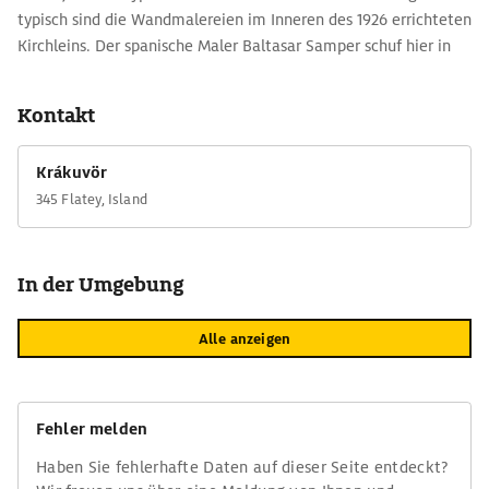
typisch sind die Wandmalereien im Inneren des 1926 errichteten
Kirchleins. Der spanische Maler Baltasar Samper schuf hier in
den 1960er-Jahren monumentale Fresken in Altarnische und
Tonnengewölbe und bildete das Leben der Fischer auf Flatey
Kontakt
ab. Jesus in der Altarnische trägt übrigens einen Islandpullover.
Krákuvör
345 Flatey, Island
In der Umgebung
Alle anzeigen
Fehler melden
Haben Sie fehlerhafte Daten auf dieser Seite entdeckt?