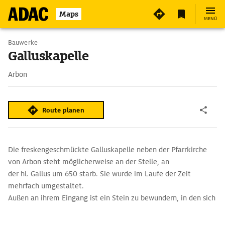
4
Maps
MENÜ
Bauwerke
Galluskapelle
Arbon
Route planen
Die freskengeschmückte Galluskapelle neben der Pfarrkirche
von Arbon steht möglicherweise an der Stelle, an
der hl. Gallus um 650 starb. Sie wurde im Laufe der Zeit
mehrfach umgestaltet.
Außen an ihrem Eingang ist ein Stein zu bewundern, in den sich
die Fußspuren des hl. Gallus gedrückt haben. Der Legende nach
kämpfte der fromme Mann so hitzig mit dem Teufel in Gestalt