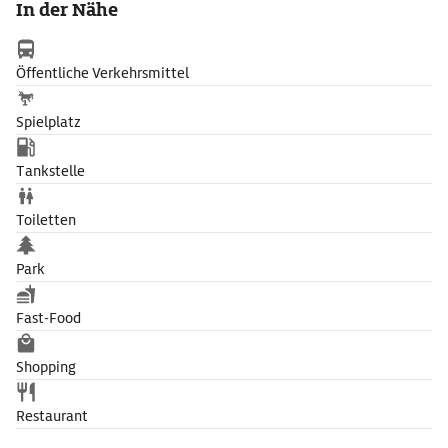
In der Nähe
eines wilden Bären, dass der Stein unter seinen Füßen weich
wurde.
Öffentliche Verkehrsmittel
Spielplatz
Tankstelle
Toiletten
Park
Fast-Food
Shopping
Restaurant