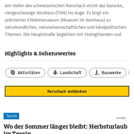
Am Hafen des schweizerischen Rorschach sticht das barocke,
viergeschossige Kornhaus (1749) ins Auge. Es birgt ein
prämiertes Erlebnismuseum (Museum im Kornhaus) zu
naturkundlichen, naturwissenschaftlichen und lokalpolitischen
Themen. Die Hauptstraße begleiten mit Steingirlanden und
Putten geschmückte Bürgerhäuser.
Highlights & Sehenswertes
Aktivitäten
Landschaft
Bauwerke
Rorschach entdecken
Tessin
Anzeige
Wo der Sommer länger bleibt: Herbsturlaub
im Tessin