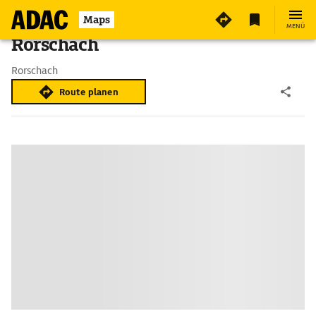
Maps
MENÜ
Rorschach
Rorschach
Route planen