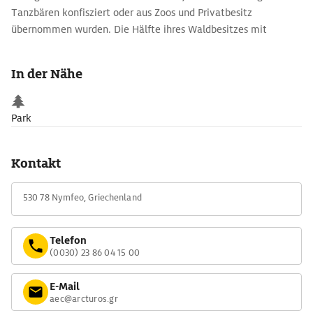
Tanzbären konfisziert oder aus Zoos und Privatbesitz
übernommen wurden. Die Hälfte ihres Waldbesitzes mit
fließenden Gewässern und Höhlen zur Überwinterung hat die
Gemeinde Nimfeo den Bären zur Verfügung gestellt. Eingezäunt
In der Nähe
und umsorgt dürfen Sie hier Ihren Lebensabend verbringen.
Park
Kontakt
530 78 Nymfeo, Griechenland
Telefon
(0030) 23 86 04 15 00
E-Mail
aec@arcturos.gr