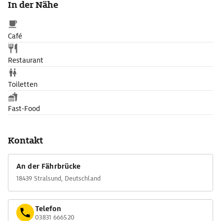
In der Nähe
das Aufentern auf die Großmast-Mars buchen. Sogar für Feiern
und Seminare ist das Schiff zu mieten.
Café
Restaurant
Toiletten
Fast-Food
Kontakt
An der Fährbrücke
18439 Stralsund, Deutschland
Telefon
03831 666520