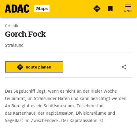
Maps
MENÜ
Ortsbild
Gorch Fock
Stralsund
Route planen
Das Segelschiff liegt, wenn es nicht an der Kieler Woche
teilnimmt, im Stralsunder Hafen und kann besichtigt werden.
An Bord gibt es ein Schiffsmuseum. Zu sehen sind
das Kartenhaus, der Kapitänssalon, Divisionsräume und
Segellast im Zwischendeck. Der Kapitänssalon ist
nebenbei Trauraum des Stralsunder Standesamtes. Über die
Website kann man Führungen buchen, eine Knotenschule oder