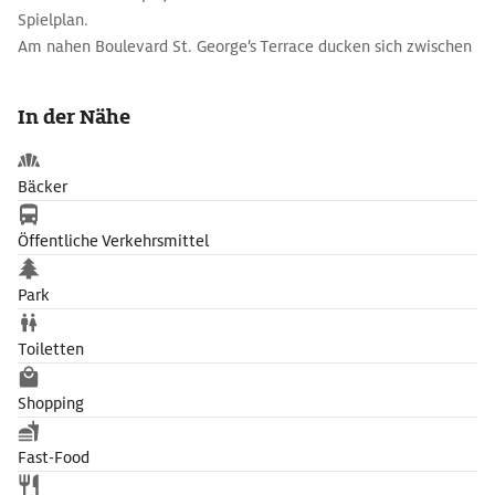
Spielplan.
Am nahen Boulevard St. George’s Terrace ducken sich zwischen
Hochhäusern weitere Bauwerke aus viktorianischer Zeit: The
Cloisters und Old Perth Boy’s School beherbergten ursprünglich
In der Nähe
Schulen.
Bäcker
Öffentliche Verkehrsmittel
Park
Toiletten
Shopping
Fast-Food