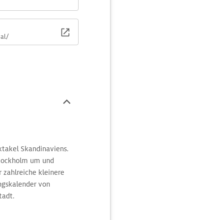
val/
ktakel Skandinaviens.
Stockholm um und
 zahlreiche kleinere
ungskalender von
tadt.