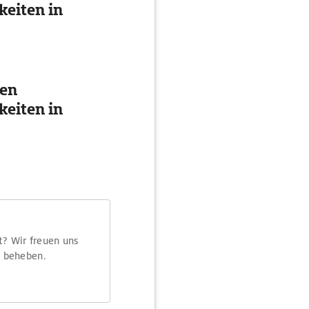
eiten in
ten
eiten in
t? Wir freuen uns
m beheben.