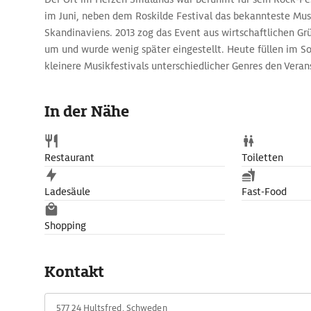
im Juni, neben dem Roskilde Festival das bekannteste Mu
Skandinaviens. 2013 zog das Event aus wirtschaftlichen G
um und wurde wenig später eingestellt. Heute füllen im 
kleinere Musikfestivals unterschiedlicher Genres den Vera
Hultsfred und ziehen Musikfans aus ganz Europa in die Sta
In der Nähe
Restaurant
Toiletten
Ladesäule
Fast-Food
Shopping
Kontakt
577 24 Hultsfred, Schweden