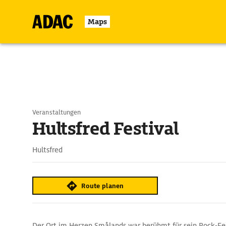
Maps
Veranstaltungen
Hultsfred Festival
Hultsfred
Route planen
Der Ort im Herzen Smålands war berühmt für sein Rock-Festi