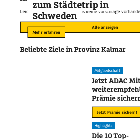
zum Städtetrip in
Leider sind im näheren Umkreis keine Vorschläge vorhande
Schweden
Alle anzeigen
Mehr erfahren
Beliebte Ziele in Provinz Kalmar
Mitgliedschaft
Jetzt ADAC Mit
weiterempfehl
Prämie sicher
Jetzt Prämie sichern!
Highlights
Die 10 Top-