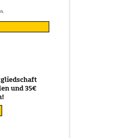
n.
gliedschaft
en und 35€
n!