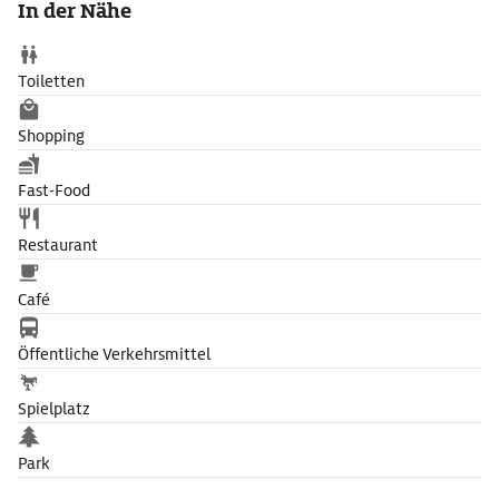
In der Nähe
der weiße Cotnari ausgeschenkt und auf dem breiten, von
Linden und Platanen gesäumten Boulevard zwischen Zentrum
und Universität entlangspaziert.
Toiletten
Shopping
Fast-Food
Restaurant
Café
Öffentliche Verkehrsmittel
Spielplatz
Park