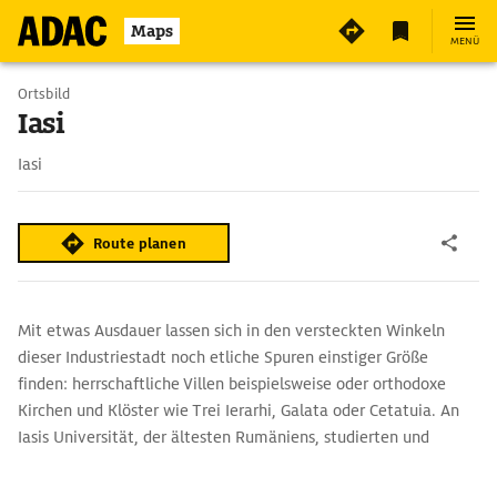
2
Maps
MENÜ
Ortsbild
Iasi
Iasi
Route planen
Mit etwas Ausdauer lassen sich in den versteckten Winkeln
dieser Industriestadt noch etliche Spuren einstiger Größe
finden: herrschaftliche Villen beispielsweise oder orthodoxe
Kirchen und Klöster wie Trei Ierarhi, Galata oder Cetatuia. An
Iasis Universität, der ältesten Rumäniens, studierten und
lehrten auch viele Dichter, Gelehrte und Schriftsteller, darunter
Mihai Eminescu. Schon damals wurde in kleinen Weinstuben