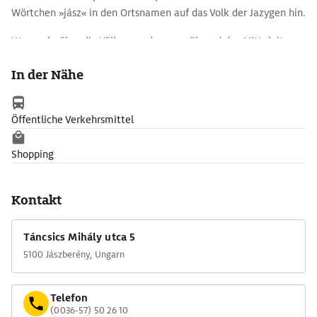
Wörtchen »jász« in den Ortsnamen auf das Volk der Jazygen hin.
Wer mehr über die Völkerwanderung während des Mittelalters
wissen möchte, begebe sich in das hochinteressante Jász-
In der Nähe
Museum. Dort findet sich auch als wertvollstes Exponat - ein
aus Elfenbein geschnitztes Horn -, das angeblich dem 955 in
Gefangenschaft geratenen Magyarenfürsten Lehel gehört
Öffentliche Verkehrsmittel
haben soll.
Shopping
Kontakt
Táncsics Mihály utca 5
5100 Jászberény, Ungarn
Telefon
(0036-57) 50 26 10