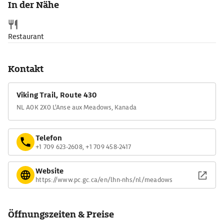
In der Nähe
Schiffe sowie als Wikinger gekleidete Darsteller ein lebendiges
Bild des legendären ›Vinland‹, das Leif der Glückliche laut einer
isländischen Sage hier entdeckt haben soll.
Restaurant
Kontakt
Viking Trail, Route 430
NL A0K 2X0 L'Anse aux Meadows, Kanada
Telefon
+1 709 623-2608, +1 709 458-2417
Website
https://www.pc.gc.ca/en/lhn-nhs/nl/meadows
Öffnungszeiten & Preise