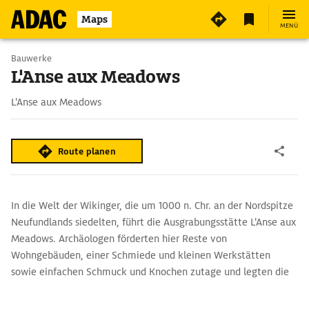
Maps
MENÜ
Bauwerke
L'Anse aux Meadows
L'Anse aux Meadows
Route planen
In die Welt der Wikinger, die um 1000 n. Chr. an der Nordspitze
Neufundlands siedelten, führt die Ausgrabungsstätte L'Anse aux
Meadows. Archäologen förderten hier Reste von
Wohngebäuden, einer Schmiede und kleinen Werkstätten
sowie einfachen Schmuck und Knochen zutage und legten die
erste europäische Niederlassung auf dem amerikanischen
Kontinent frei. Heute vermitteln rekonstruierte Häuser und