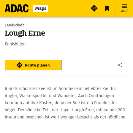
2
Maps
MENÜ
Landschaft
Lough Erne
Enniskillen
Route planen
Irlands schönster See ist im Sommer ein beliebtes Ziel für
Angler, Wassersportler und Wanderer. Auch Ornithologen
kommen auf ihre Kosten, denn der See ist ein Paradies für
Vögel. Der südliche Teil, der Upper Lough Erne, mit seinen 200
Inseln und Inselchen ist weit weniger besucht als der nördliche
Teil um den Lower Lough Erne, der einfacher per Auto zu
erreichen ist. Die beste Übersicht bietet der Panoramapunkt