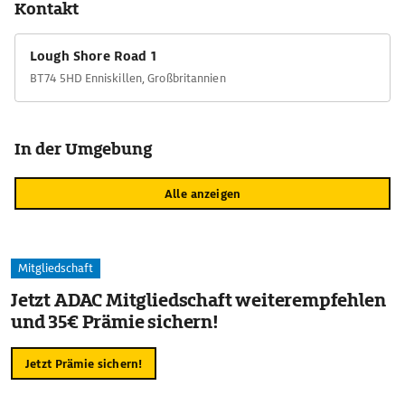
Kontakt
am Ende des Lough Navar Forest Drive hoch über den Cliffs of
Magho. Von hier reicht der Blick weit ins Land.
Lough Shore Road 1
BT74 5HD Enniskillen, Großbritannien
In der Umgebung
Alle anzeigen
Mitgliedschaft
Jetzt ADAC Mitgliedschaft weiterempfehlen
und 35€ Prämie sichern!
Jetzt Prämie sichern!