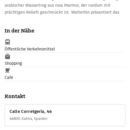
arabischer Wassertrog aus rosa Marmor, der rundum mit
prächtigen Reliefs geschmückt ist. Weiterhin präsentiert das
Museum einige Arbeiten des aus Xativa stammenden Malers
Josep de Ribera (1591–1652).
In der Nähe
Öffentliche Verkehrsmittel
Shopping
Café
Kontakt
Calle Corretgeria, 46
46800 Xativa, Spanien