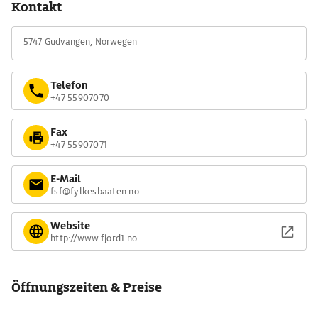
Kontakt
bestaunt man die gewaltige Naturkulisse am besten von Bord
eines Ausflugsbootes oder von der Autofähre Gudvangen -
5747 Gudvangen, Norwegen
Kaupanger aus.
Telefon
+47 55907070
Fax
+47 55907071
E-Mail
fsf@fylkesbaaten.no
Website
http://www.fjord1.no
Öffnungszeiten & Preise