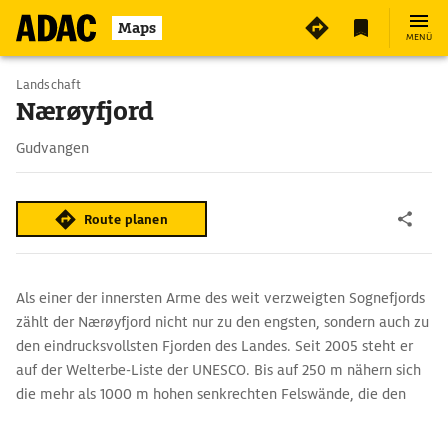
Maps
MENÜ
Landschaft
Nærøyfjord
Gudvangen
Route planen
Als einer der innersten Arme des weit verzweigten Sognefjords
zählt der Nærøyfjord nicht nur zu den engsten, sondern auch zu
den eindrucksvollsten Fjorden des Landes. Seit 2005 steht er
auf der Welterbe-Liste der UNESCO. Bis auf 250 m nähern sich
die mehr als 1000 m hohen senkrechten Felswände, die den
rund 20 km langen Meeresfinger in die Zange nehmen,
einander an. Da die Berge keinen Platz für Straßen lassen,