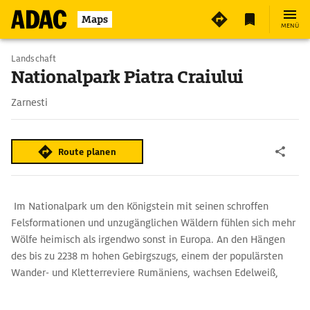
2
Maps
MENÜ
Landschaft
Nationalpark Piatra Craiului
Zarnesti
Route planen
Im Nationalpark um den Königstein mit seinen schroffen
Felsformationen und unzugänglichen Wäldern fühlen sich mehr
Wölfe heimisch als irgendwo sonst in Europa. An den Hängen
des bis zu 2238 m hohen Gebirgszugs, einem der populärsten
Wander- und Kletterreviere Rumäniens, wachsen Edelweiß,
gelber Enzian und die charakteristische Königstein-Nelke. Und
auch attraktive Mountainbikerouten sind im Nationalpark