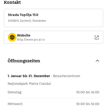
Kontakt
ausgeschildert, auch Wanderlehrpfade sind vorhanden.
Informationen zu geführten Touren bietet auch das
Strada Toplița 150
Besucherzentrum des Parks.
505800 Zarnesti, Rumänien
Einen guten Zugang und Informationen zum Nationalpark
bietet das Besucherzentrum im Barsa-Mare-Tal, das nur ca. 1
Website
km von der Ortsmitte Zarnestis entfernt liegt. Das
http://www.pcrai.ro
Besucherzentrum informiert auf einem Rundweg mit
interaktiven Stationen (Text, Bild, Video, Installationen,
Geräusche etc.) über Flora, Fauna, die Entstehung des Gebirges
und seiner Gesteinsformationen, liefert aber auch Infos zu
Öffnungszeiten
Wander- und Klettermöglichkeiten.
1. Januar
bis 31. Dezember
·
Besucherzentrum
Naţionalpark Piatra Craiului
Dienstag
10:00 bis 16:00
Mittwoch
10:00 bis 16:00