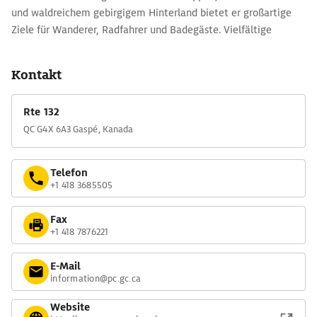
und waldreichem gebirgigem Hinterland bietet er großartige
Ziele für Wanderer, Radfahrer und Badegäste. Vielfältige
Landschaften mit Gebirgswiesen, Dünen, Süß- und
Salzwassermarschland sowie die reiche Tierwelt mit Elchen,
Kontakt
Füchsen, Schwarzbären, Hirschen und vielen Vogelarten
machen den Park zu einem der attraktivsten Ostkanadas.
Rte 132
Einen Überblick über die Steilküste verschafft der 1858 gebaute
QC G4X 6A3 Gaspé, Kanada
fotogene Leuchtturm am Cap-des-Rosiers.
Telefon
+1 418 3685505
Fax
+1 418 7876221
E-Mail
information@pc.gc.ca
Website