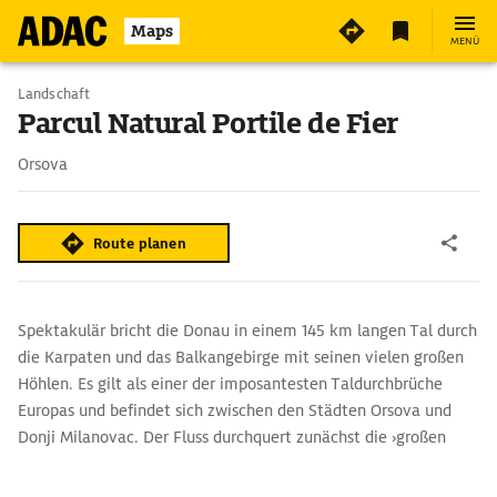
2
Maps
MENÜ
Landschaft
Parcul Natural Portile de Fier
Orsova
Route planen
Spektakulär bricht die Donau in einem 145 km langen Tal durch
die Karpaten und das Balkangebirge mit seinen vielen großen
Höhlen. Es gilt als einer der imposantesten Taldurchbrüche
Europas und befindet sich zwischen den Städten Orsova und
Donji Milanovac. Der Fluss durchquert zunächst die ›großen
Kessel‹ (Cazanele Mari), verengt sich danach auf nur noch 150
m und gräbt sich bis zu 82 m tief ins Gestein. Die Fluten