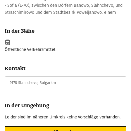
- Sofia (E-70), zwischen den Dörfern Banowo, Slahnchevo, und
Straschimirowo und dem Stadtbezirk Poweljanowo, einem
Stadtteil von Dewnja. Die Steinformationen sind in einzelnen
Regionen stärker konzentriert.
In der Nähe
Bei dieser Steinformation handelt es sich um ein seltenes
Naturphänomen. Es sind Steinsäulen von 5 bis 7 m Höhe (einige
Öffentliche Verkehrsmittel
bis 10 m Höhe) und einer Dicke von 30 cm bis 3 m, mit ganz
unterschiedlichen Querschnitten.
Kontakt
9178 Slahnchevo, Bulgarien
In der Umgebung
Leider sind im näheren Umkreis keine Vorschläge vorhanden.