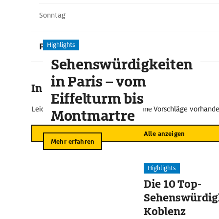
Sonntag
Preise
Highlights
Sehenswürdigkeiten
in Paris – vom
In der Umgebung
Eiffelturm bis
Leider sind im näheren Umkreis keine Vorschläge vorhande
Montmartre
Alle anzeigen
Mehr erfahren
Highlights
Die 10 Top-
Sehenswürdigk
Koblenz