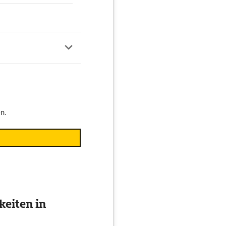
n.
eiten in