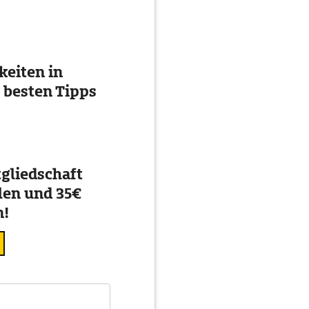
eiten in
 besten Tipps
gliedschaft
en und 35€
n!