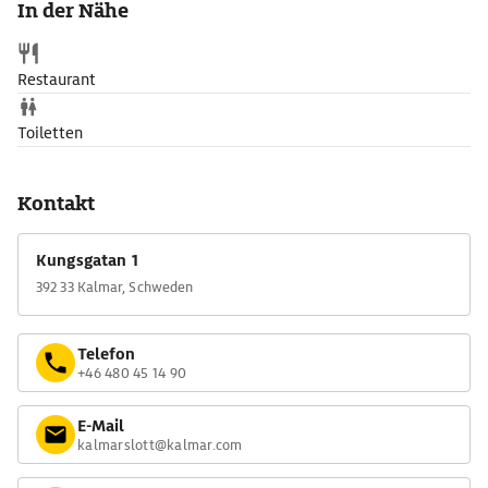
In der Nähe
Brunnenhaus auf dem inneren Schlosshof gehen auf den
Baumeister Dominicus Pahrs zurück.
Restaurant
Toiletten
Kontakt
Kungsgatan 1
392 33 Kalmar, Schweden
Telefon
+46 480 45 14 90
E-Mail
kalmarslott@kalmar.com