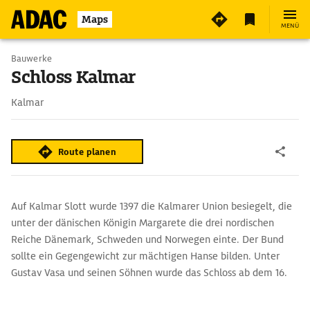
Maps
MENÜ
Bauwerke
Schloss Kalmar
Kalmar
Route planen
Auf Kalmar Slott wurde 1397 die Kalmarer Union besiegelt, die
unter der dänischen Königin Margarete die drei nordischen
Reiche Dänemark, Schweden und Norwegen einte. Der Bund
sollte ein Gegengewicht zur mächtigen Hanse bilden. Unter
Gustav Vasa und seinen Söhnen wurde das Schloss ab dem 16.
Jh. zu einem prachtvollen Renaissancepalast umgestaltet. Die
kleine Schlosskirche mit ihrem Tonnengewölbe und das