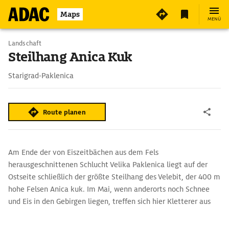
Maps
MENÜ
Landschaft
Steilhang Anica Kuk
Starigrad-Paklenica
Route planen
Am Ende der von Eiszeitbächen aus dem Fels
herausgeschnittenen Schlucht Velika Paklenica liegt auf der
Ostseite schließlich der größte Steilhang des Velebit, der 400 m
hohe Felsen Anica kuk. Im Mai, wenn anderorts noch Schnee
und Eis in den Gebirgen liegen, treffen sich hier Kletterer aus
ganz Europa, um bei den schon angenehm warmen
Temperaturen ihre Fertigkeiten unter Beweis zu stellen. Im