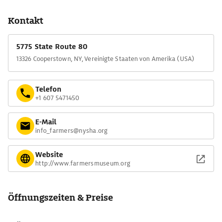
dem Land im vorvergangenen Jahrhundert berichten.
Hausschweine, Truthähne und Schafe leben auf der Lippitt
Kontakt
Farmstead, die noch genau so bewirtschaftet wird wie um
1850.
5775 State Route 80
13326 Cooperstown, NY, Vereinigte Staaten von Amerika (USA)
Telefon
+1 607 5471450
E-Mail
info_farmers@nysha.org
Website
http://www.farmersmuseum.org
Öffnungszeiten & Preise