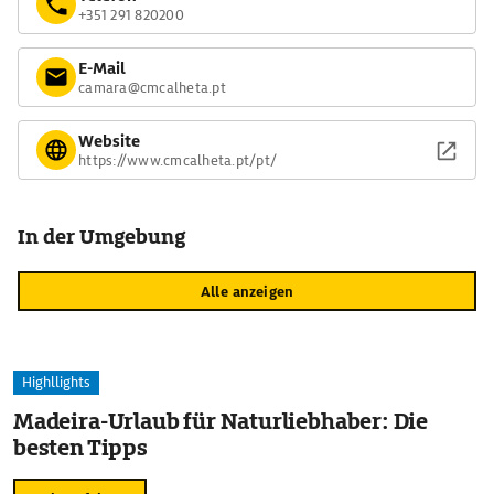
+351 291 820200
E-Mail
camara@cmcalheta.pt
Website
https://www.cmcalheta.pt/pt/
In der Umgebung
Alle anzeigen
Highllights
Madeira-Urlaub für Naturliebhaber: Die
besten Tipps