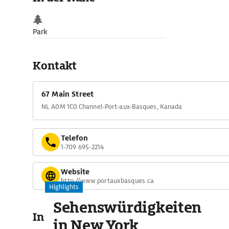
Park
Kontakt
67 Main Street
NL A0M 1C0 Channel-Port-aux-Basques, Kanada
Telefon
1-709 695-2214
Website
http://www.portauxbasques.ca
Highlights
Sehenswürdigkeiten
In der Umgebung
in New York