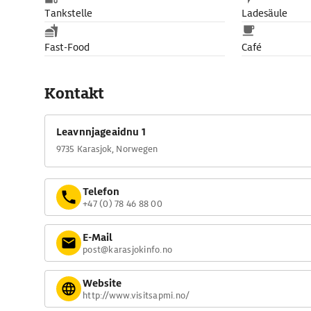
Tankstelle
Ladesäule
Fast-Food
Café
Kontakt
Leavnnjageaidnu 1
9735 Karasjok, Norwegen
Telefon
+47 (0) 78 46 88 00
E-Mail
post@karasjokinfo.no
Website
http://www.visitsapmi.no/