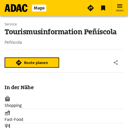
Maps
MENÜ
Service
Tourismusinformation Peñíscola
Peñíscola
Route planen
In der Nähe
Shopping
Fast-Food