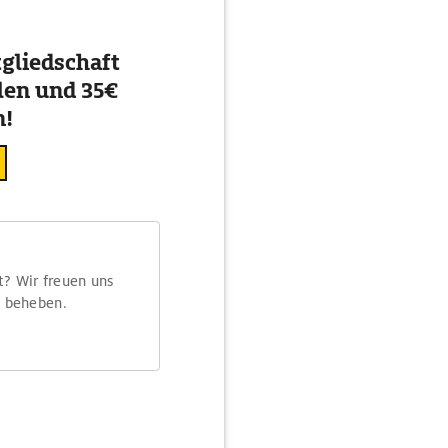
gliedschaft
en und 35€
n!
t? Wir freuen uns
m beheben.