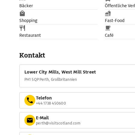
Bäcker
Öffentliche Ver
Shopping
Fast-Food
Restaurant
Café
Kontakt
Lower City Mills, West Mill Street
PH1 5QP Perth, Großbritannien
Telefon
+44 1738 450600
E-Mail
perth@visitscotland.com