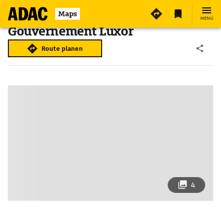
Maps
MENÜ
Gouvernement Luxor
Route planen
4