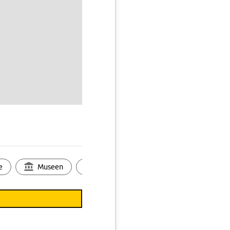
e
Museen
Ortsbild
Touren
Ges