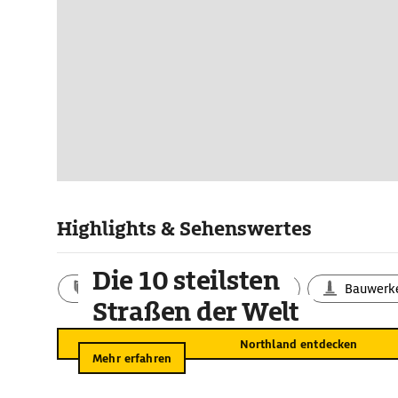
Highlights & Sehenswertes
Die 10 steilsten
Aktivitäten
Landschaft
Bauwerk
Straßen der Welt
Northland entdecken
Mehr erfahren