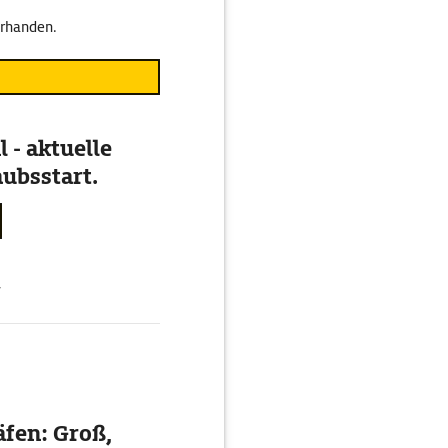
orhanden.
 - aktuelle
ubsstart.
g
äfen: Groß,