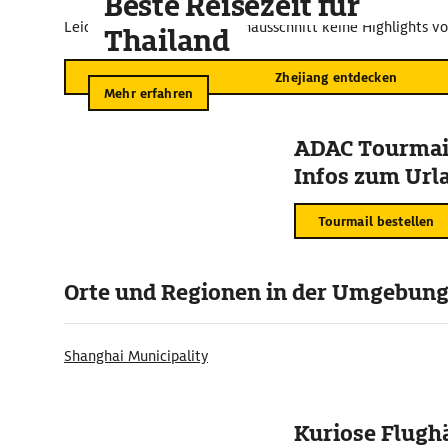
Beste Reisezeit für
Leider sind für diesen Kartenausschnitt keine Highlights v
Thailand
Zhejiang entdecken
Mehr erfahren
ADAC Tourmail
Infos zum Urla
Tourmail bestellen
Orte und Regionen in der Umgebun
Shanghai Municipality
Kuriose Flugh