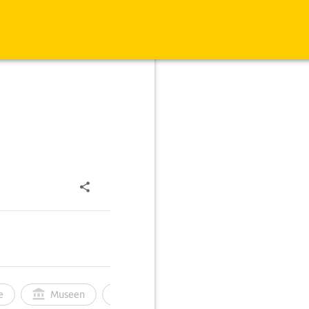
e
Museen
Ortsbild
Touren
Ges