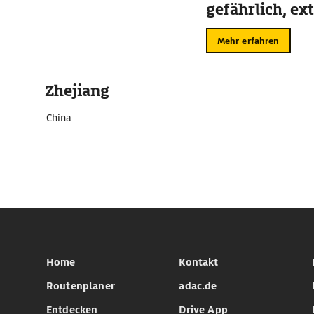
gefährlich, ex
Mehr erfahren
Zhejiang
China
Home
Kontakt
Routenplaner
adac.de
Entdecken
Drive App