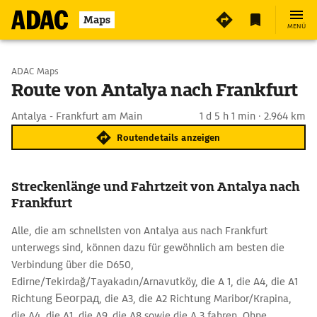
Maps
MENÜ
Start wählen
ADAC Maps
Route von Antalya nach Frankfurt
Ziel eingeben
Antalya - Frankfurt am Main
1 d 5 h 1 min · 2.964 km
Routendetails anzeigen
Streckenlänge und Fahrtzeit von Antalya nach
Frankfurt
Alle, die am schnellsten von Antalya aus nach Frankfurt
unterwegs sind, können dazu für gewöhnlich am besten die
Verbindung über die D650,
Edirne/Tekirdağ/Tayakadın/Arnavutköy, die A 1, die A4, die A1
Richtung Београд, die A3, die A2 Richtung Maribor/Krapina,
die A4, die A1, die A9, die A8 sowie die A 3 fahren. Ohne