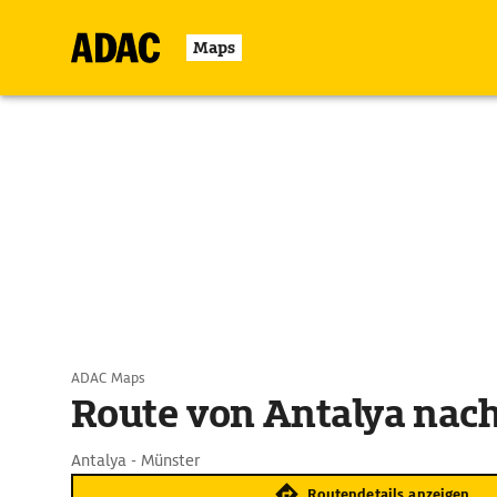
Maps
ADAC Maps
Route von Antalya nac
Antalya - Münster
Routendetails anzeigen