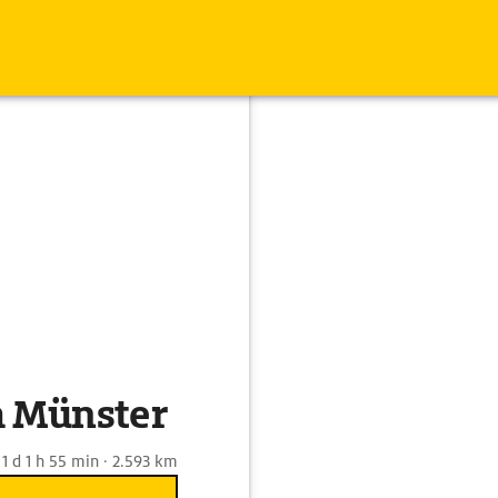
h Münster
1 d 1 h 55 min · 2.593 km