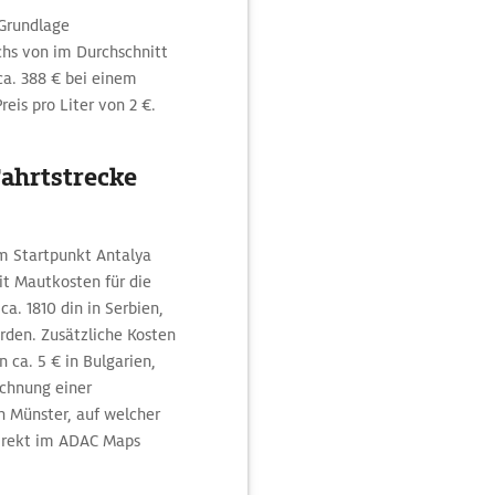
 Grundlage
hs von im Durchschnitt
ca. 388 € bei einem
eis pro Liter von 2 €.
Fahrtstrecke
m Startpunkt Antalya
it Mautkosten für die
ca. 1810 din in Serbien,
erden. Zusätzliche Kosten
 ca. 5 € in Bulgarien,
echnung einer
h Münster, auf welcher
direkt im ADAC Maps