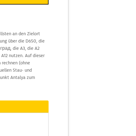
lsten an den Zielort
ung über die D650, die
град, die A3, die A2
 A12 nutzen. Auf dieser
n rechnen (ohne
uellen Stau- und
punkt Antalya zum