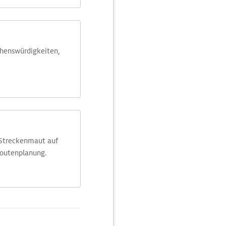
ehens­würdig­keiten,
 Streckenmaut auf
Routenplanung.