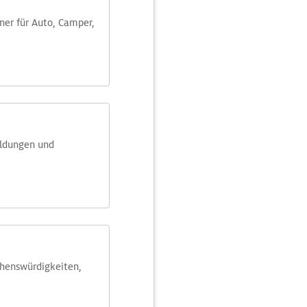
aner für Auto, Camper,
eldungen und
ehens­würdig­keiten,