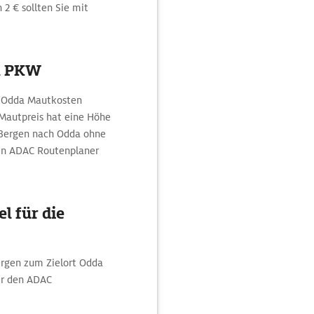
 2 € sollten Sie mit
m PKW
 - Odda Mautkosten
 Mautpreis hat eine Höhe
n Bergen nach Odda ohne
den ADAC Routenplaner
l für die
ergen zum Zielort Odda
er den ADAC