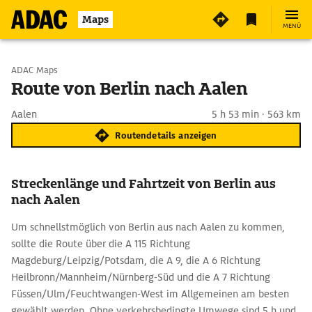
Maps
MENÜ
Start wählen
ADAC Maps
Route von Berlin nach Aalen
Ziel eingeben
Aalen
5 h 53 min · 563 km
Routendetails anzeigen
Streckenlänge und Fahrtzeit von Berlin aus
nach Aalen
Um schnellstmöglich von Berlin aus nach Aalen zu kommen,
sollte die Route über die A 115 Richtung
Magdeburg/Leipzig/Potsdam, die A 9, die A 6 Richtung
Heilbronn/Mannheim/Nürnberg-Süd und die A 7 Richtung
Füssen/Ulm/Feuchtwangen-West im Allgemeinen am besten
gewählt werden. Ohne verkehrsbedingte Umwege sind 5 h und