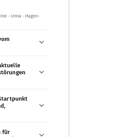
eine - Unna - Hagen -
 vom
aktuelle
störungen
 Startpunkt
d,
 für