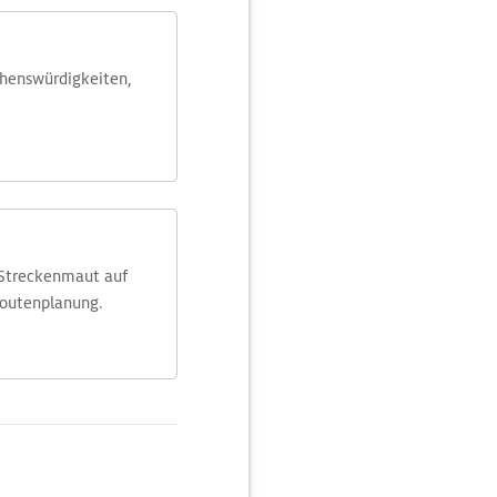
ehens­würdig­keiten,
 Streckenmaut auf
Routenplanung.