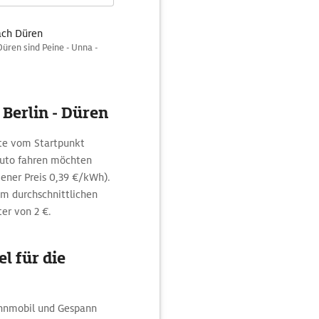
ach Düren
Düren sind Peine - Unna -
 Berlin - Düren
ute vom Startpunkt
oauto fahren möchten
ener Preis 0,39 €/kWh).
em durchschnittlichen
er von 2 €.
l für die
ohnmobil und Gespann