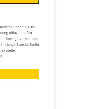
ellsten über die A 115
htung Köln/Frankfurt
gten Umwege vorzufinden
4 km lange Strecke Berlin
 aktuelle
n.