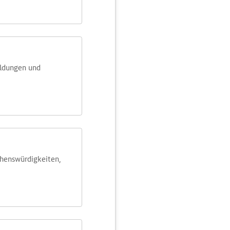
eldungen und
ehens­würdig­keiten,