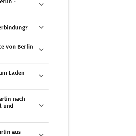
rlin -
Verbindung?
te von Berlin
zum Laden
erlin nach
l und
rlin aus