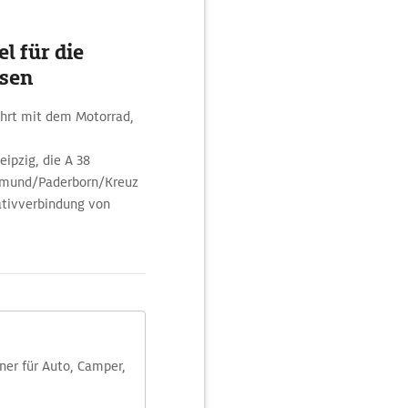
l für die
usen
ahrt mit dem Motorrad,
ipzig, die A 38
ortmund/Paderborn/Kreuz
nativverbindung von
aner für Auto, Camper,