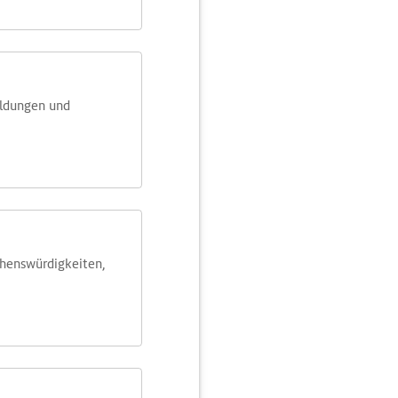
eldungen und
ehens­würdig­keiten,