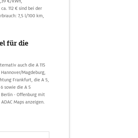
0,39 €/kWh,
a. 112 € sind bei der
rbrauch: 7,5 l/100 km,
l für die
ternativ auch die A 115
g Hannover/Magdeburg,
tung Frankfurt, die A 5,
6 sowie die A 5
 Berlin - Offenburg mit
n ADAC Maps anzeigen.