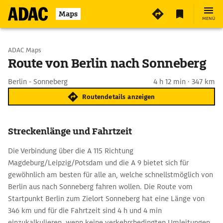
Maps
MENÜ
Start wählen
ADAC Maps
Route von Berlin nach Sonneberg
Ziel eingeben
Berlin - Sonneberg
4 h 12 min · 347 km
Routendetails anzeigen
Streckenlänge und Fahrtzeit
Die Verbindung über die A 115 Richtung
Magdeburg/Leipzig/Potsdam und die A 9 bietet sich für
gewöhnlich am besten für alle an, welche schnellstmöglich von
Berlin aus nach Sonneberg fahren wollen. Die Route vom
Startpunkt Berlin zum Zielort Sonneberg hat eine Länge von
346 km und für die Fahrtzeit sind 4 h und 4 min
einzukalkulieren, wenn keine verkehrsbedingten Umleitungen