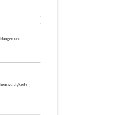
eldungen und
ehens­würdig­keiten,