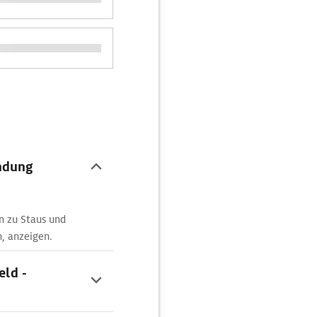
ndung
n zu Staus und
n, anzeigen.
eld -