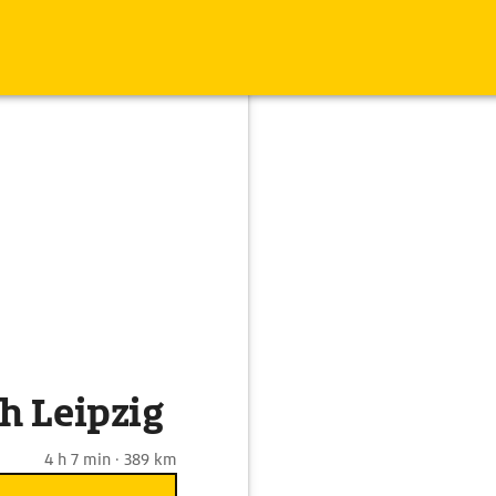
h Leipzig
4 h 7 min · 389 km