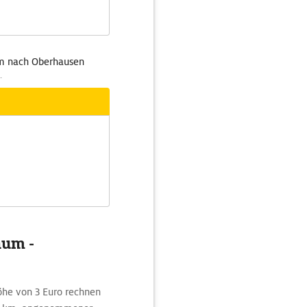
um nach Oberhausen
.
hum -
öhe von 3 Euro rechnen