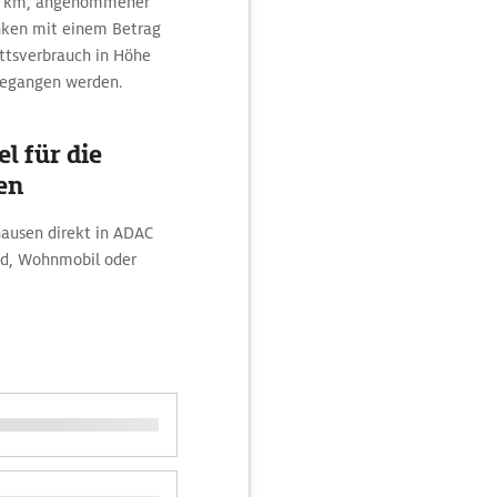
100 km, angenommener
anken mit einem Betrag
ttsverbrauch in Höhe
sgegangen werden.
l für die
en
hausen direkt in ADAC
ad, Wohnmobil oder