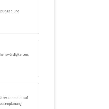
eldungen und
ehens­würdig­keiten,
 Streckenmaut auf
Routenplanung.