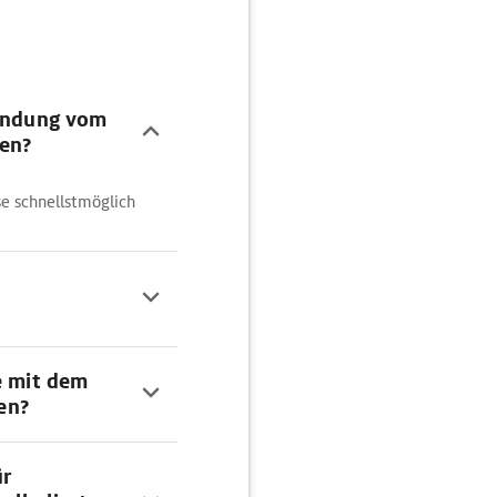
bindung vom
en?
e schnellstmöglich
e mit dem
en?
ür