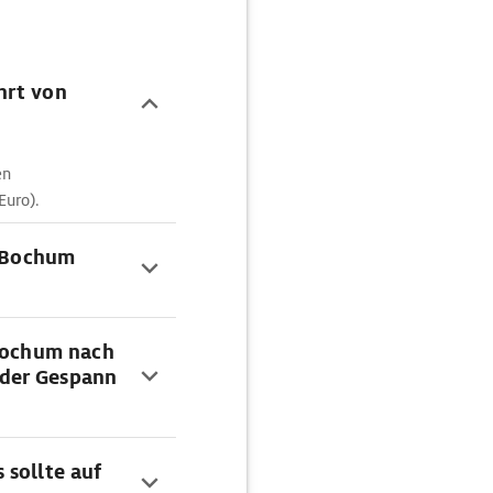
hrt von
en
Euro).
n Bochum
 Bochum nach
der Gespann
 sollte auf