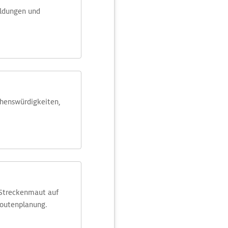
eldungen und
ehens­würdig­keiten,
 Streckenmaut auf
Routenplanung.