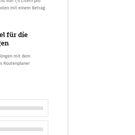
hs von 7,5 Litern pro
Kosten mit einem Betrag
l für die
gen
olingen mit dem
s Routenplaner