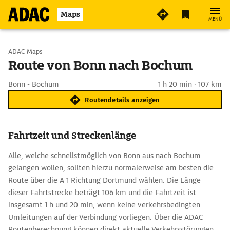
Maps
MENÜ
Start wählen
ADAC Maps
Route von Bonn nach Bochum
Ziel eingeben
Bonn - Bochum
1 h 20 min · 107 km
Routendetails anzeigen
Fahrtzeit und Streckenlänge
Alle, welche schnellstmöglich von Bonn aus nach Bochum
gelangen wollen, sollten hierzu normalerweise am besten die
Route über die A 1 Richtung Dortmund wählen. Die Länge
dieser Fahrtstrecke beträgt 106 km und die Fahrtzeit ist
insgesamt 1 h und 20 min, wenn keine verkehrsbedingten
Umleitungen auf der Verbindung vorliegen. Über die ADAC
Routenberechnung können direkt aktuelle Verkehrsstörungen