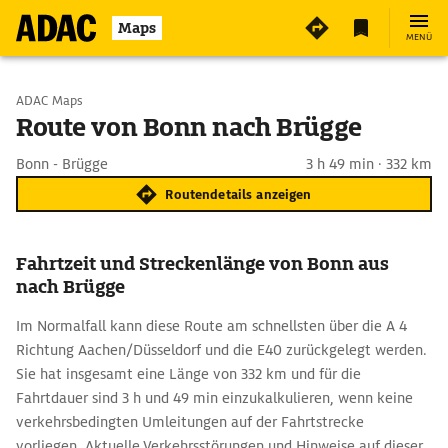
Maps
MENÜ
Start wählen
ADAC Maps
Route von Bonn nach Brügge
Ziel eingeben
Bonn - Brügge
3 h 49 min · 332 km
Routendetails anzeigen
Fahrtzeit und Streckenlänge von Bonn aus
nach Brügge
Im Normalfall kann diese Route am schnellsten über die A 4
Richtung Aachen/Düsseldorf und die E40 zurückgelegt werden.
Sie hat insgesamt eine Länge von 332 km und für die
Fahrtdauer sind 3 h und 49 min einzukalkulieren, wenn keine
verkehrsbedingten Umleitungen auf der Fahrtstrecke
vorliegen. Aktuelle Verkehrsstörungen und Hinweise auf dieser