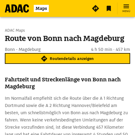
Maps
MENÜ
Start wählen
ADAC Maps
Route von Bonn nach Magdeburg
Ziel eingeben
Bonn - Magdeburg
4 h 50 min · 457 km
Routendetails anzeigen
Fahrtzeit und Streckenlänge von Bonn nach
Magdeburg
Im Normalfall empfiehlt sich die Route über die A 1 Richtung
Dortmund sowie die A 2 Richtung Hannover/Bielefeld am
besten, um schnellstmöglich von Bonn aus nach Magdeburg zu
fahren. Wenn keine verkehrsbedingten Umleitungen auf der
Strecke vorzufinden sind, ist diese Verbindung 457 Kilometer
lang und hat eine Fahrtdauer von insgesamt 4 Stunden und 50