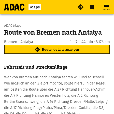
Maps
MENÜ
Start wählen
ADAC Maps
Route von Bremen nach Antalya
Ziel eingeben
Bremen - Antalya
1 d 7 h 44 min · 3.176 km
Routendetails anzeigen
Fahrtzeit und Streckenlänge
Wer von Bremen aus nach Antalya fahren will und so schnell
wie möglich an den Zielort möchte, sollte hierzu in der Regel
am besten die Route über die A 27 Richtung Hannover/Achim,
die A 7 Richtung Hannover/Westenholz, die A 2 Richtung
Berlin/Braunschweig, die A 14 Richtung Dresden/Halle/Leipzig,
die A 17 Richtung Prag/Praha/Pirna/Dresden-Gorbitz, die D8,
die D1, die D2, die M1, die M0, die M5 Richtung