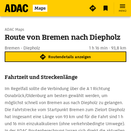
Maps
MENÜ
Start wählen
ADAC Maps
Route von Bremen nach Diepholz
Ziel eingeben
Bremen - Diepholz
1 h 16 min · 93,8 km
Routendetails anzeigen
Fahrtzeit und Streckenlänge
Im Regelfall sollte die Verbindung über die A 1 Richtung
Osnabrück/Oldenburg am besten gewählt werden, um
möglichst schnell von Bremen aus nach Diepholz zu gelangen.
Die Fahrtstrecke vom Startpunkt Bremen zum Zielort Diepholz
hat insgesamt eine Länge von 93 km und für die Fahrt sind 1 h
und 16 min einzukalkulieren (ohne verkehrsbedingte Umwege).
In der ADAC Routenberechnung lassen sich direkt die aktuellen