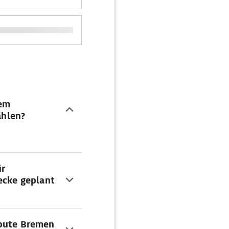
dem
hlen?
ür
ecke geplant
Route Bremen