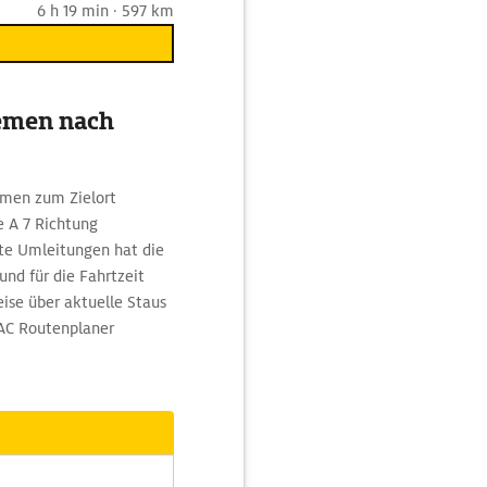
6 h 19 min · 597 km
remen nach
emen zum Zielort
e A 7 Richtung
te Umleitungen hat die
nd für die Fahrtzeit
ise über aktuelle Staus
DAC Routenplaner