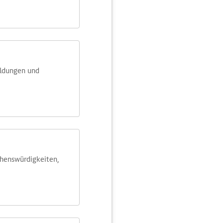
eldungen und
ehens­würdig­keiten,