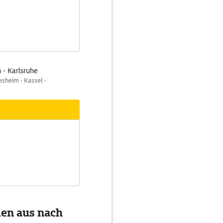
 - Karlsruhe
sheim - Kassel -
men aus nach