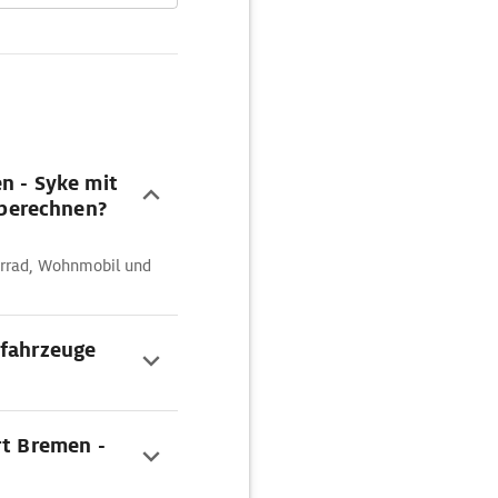
n - Syke mit
berechnen?
orrad, Wohnmobil und
ofahrzeuge
rt Bremen -