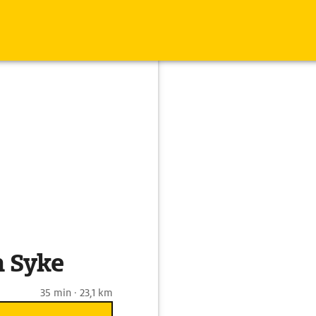
h Syke
35 min · 23,1 km