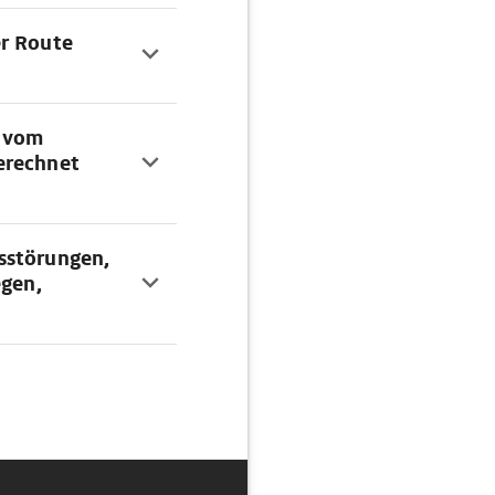
er Route
g vom
erechnet
sstörungen,
egen,