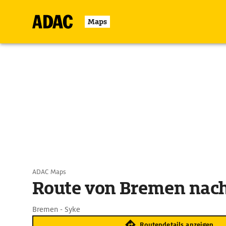
Maps
ADAC Maps
Route von Bremen nac
Bremen - Syke
Routendetails anzeigen