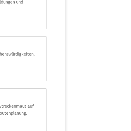
eldungen und
ehens­würdig­keiten,
 Streckenmaut auf
Routenplanung.