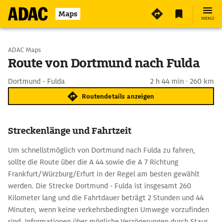
Maps
MENÜ
Start wählen
ADAC Maps
Route von Dortmund nach Fulda
Ziel eingeben
Dortmund - Fulda
2 h 44 min · 260 km
Routendetails anzeigen
Streckenlänge und Fahrtzeit
Um schnellstmöglich von Dortmund nach Fulda zu fahren,
sollte die Route über die A 44 sowie die A 7 Richtung
Frankfurt/Würzburg/Erfurt in der Regel am besten gewählt
werden. Die Strecke Dortmund - Fulda ist insgesamt 260
Kilometer lang und die Fahrtdauer beträgt 2 Stunden und 44
Minuten, wenn keine verkehrsbedingten Umwege vorzufinden
sind. Informationen über mögliche Verzögerungen durch Staus